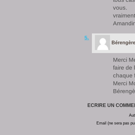
vous.
vraiment
Amandine
5.
Bérengère
Merci Me
faire de
chaque f
Merci M
Bérengè
ECRIRE UN COMMEN
Aut
Email (ne sera pas pub