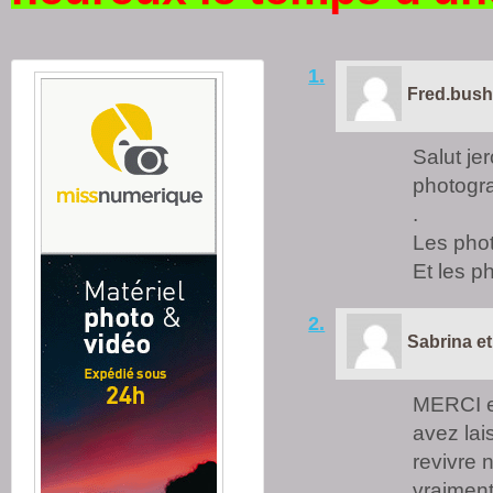
1.
Fred.bush
Salut jer
photogra
.
Les phot
Et les ph
2.
Sabrina et
MERCI e
avez lai
revivre 
vraiment